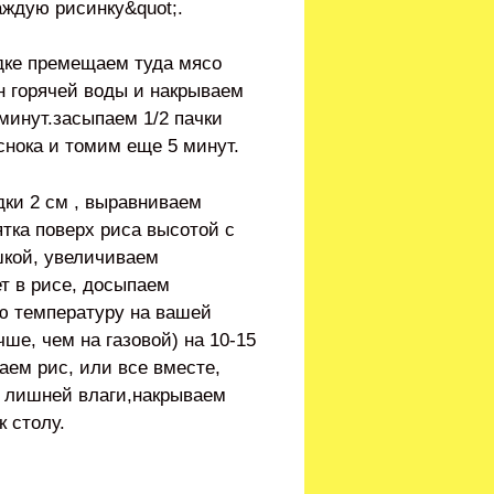
аждую рисинку&quot;.
одке премещаем туда мясо
н горячей воды и накрываем
минут.засыпаем 1/2 пачки
нока и томим еще 5 минут.
дки 2 см , выравниваем
ятка поверх риса высотой с
шкой, увеличиваем
ет в рисе, досыпаем
ю температуру на вашей
ше, чем на газовой) на 10-15
аем рис, или все вместе,
т лишней влаги,накрываем
к столу.