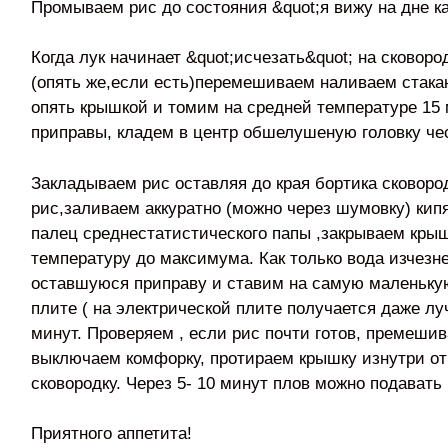
Промываем рис до состояния &quot;я вижу на дне к
Когда лук начинает &quot;исчезать&quot; на сковор
(опять же,если есть)перемешиваем наливаем стака
опять крышкой и томим на средней температуре 15 
приправы, кладем в центр обшелушеную головку чес
Закладываем рис оставляя до края бортика сковоро
рис,заливаем аккуратно (можно через шумовку) кип
палец среднестатистического папы ,закрываем кры
температуру до максимума. Как только вода изчезн
оставшуюся приправу и ставим на самую маленьку
плите ( на электрической плите получается даже луч
минут. Проверяем , если рис почти готов, премешив
выключаем комфорку, протираем крышку изнутри о
сковородку. Через 5- 10 минут плов можно подавать 
Приятного аппетита!