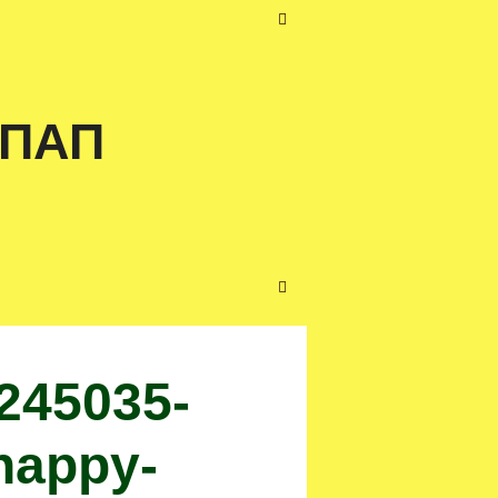
 ПАП
245035-
-happy-