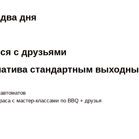
 два дня
ся с друзьями
натива стандартным выходн
 автоматов
рраса с мастер-классами по BBQ + друзья