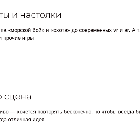
ты и настолки
па «морской бой» и «охота» до современных vr и ar. А 
и прочие игры
p сцена
во — хочется повторять бесконечно, но чтобы всегда 
гда отличная идея