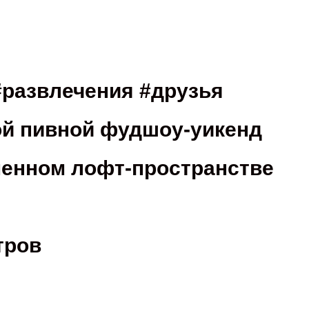
#развлечения #друзья
й пивной фудшоу-уикенд
менном лофт-пространстве
тров