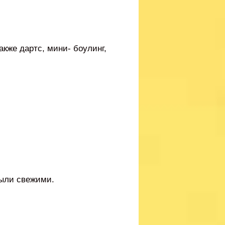
также дартс, мини- боулинг,
были свежими.