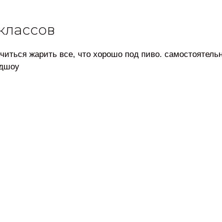
классов
читься жарить все, что хорошо под пиво. самостоятель
удшоу