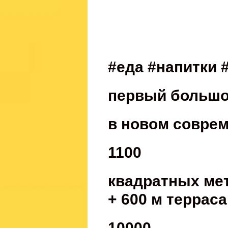
#еда #напитки 
первый большо
в новом совре
1100
квадратных ме
+ 600 м терраса
10000