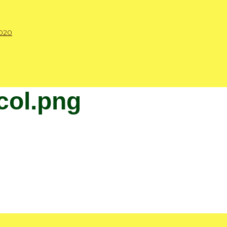
020
col.png